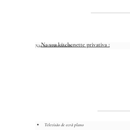
Na sua kitchenette privativa :
Não inclui kitchenette
Televisão de ecrã plano