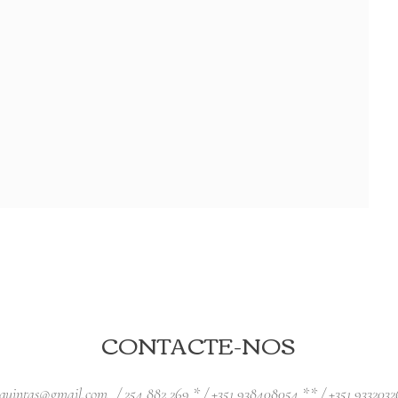
CONTACTE-NOS
squintas@gmail.com
/ 254 882 269 * / +351 938408054 ** / +351 933203