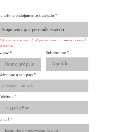
Selecione o alojamento desejado
ode encontrar o nome do alojamento no canto superior esquerdo
a pagina,
Sobrenome
Nome
Selecione o seu país
Telefone
Email