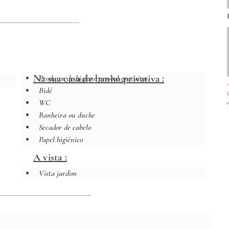
Na sua casa de banho privativa :
Produtos de higiene pessoal gratuitos
Bidé
WC
Banheira ou duche
Secador de cabelo
Papel higiénico
A vista :
Vista jardim