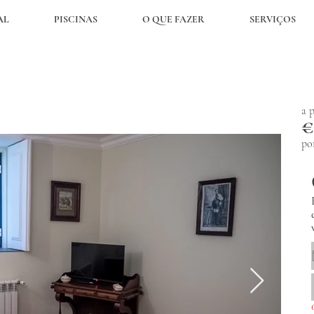
AL
PISCINAS
O QUE FAZER
SERVIÇOS
a p
€
po