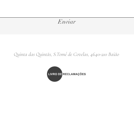
Enviar
Quinta das Quintãs, S.Tomé de Covelas, 4640-210 Baião