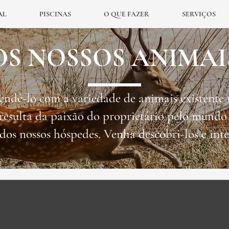
AL
PISCINAS
O QUE FAZER
SERVIÇOS
OS NOSSOS ANIMAI
ndê-lo com a variedade de animais existente
resulta da paixão do proprietário pelo mundo
s dos nossos hóspedes. Venha descobri-los e inte