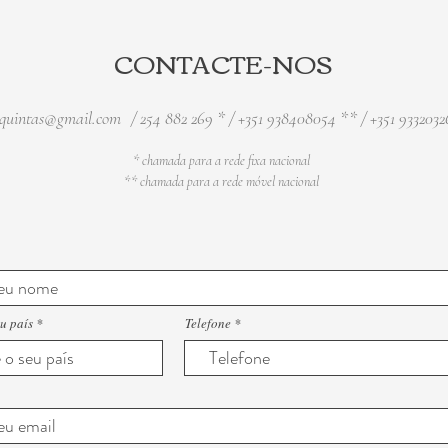
CONTACTE-NOS
squintas@gmail.com
/ 254 882 269 * / +351 938408054 ** / +351 933203
* chamada para a rede fixa nacional
** chamada para a rede móvel nacional
u país
Telefone