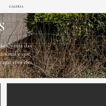
GALERIA
S
 na Quinta das
 animal e que
ragir com eles.