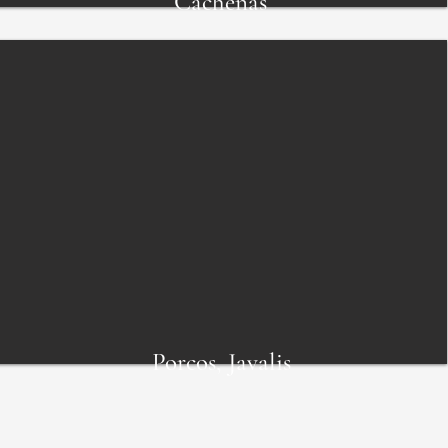
Cachenas
Porcos, Javalis