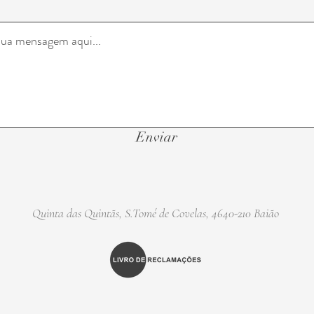
Enviar
Quinta das Quintãs, S.Tomé de Covelas, 4640-210 Baião